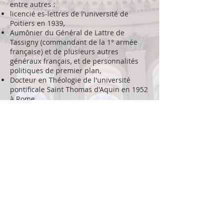
entre autres :
licencié es-lettres de l'université de
Poitiers en 1939,
Aumônier du Général de Lattre de
Tassigny (commandant de la 1° armée
française) et de plusieurs autres
généraux français, et de personnalités
politiques de premier plan,
Docteur en Théologie de l'université
pontificale Saint Thomas d'Aquin en 1952
à Rome,
Fondateur et supérieur général de l'Opus
Caenaculi en 1953 à la demande du Saint
Père, Sa Sainteté le Pape Pie XII,
Prélat d'honneur de Sa Sainteté le Pape
Pie XII depuis le 13 janvier 1956 au
Vatican,
Secrétaire de Son Éminence le Cardinal
Eugène Tisserand (Doyen du Sacré
Collège et Préfet de la congrégation pour
l’Église orientale, membre de l'Académie
Française),
Président du comité d'honneur de
l'Ordre Religieux de Saint André (ORSA)